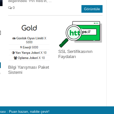
değerindeki "Pîrî Reis'in, ...
0
Görüntüle
SSL Sertifikasının
Faydaları
Bilgi Yarışması Paket
Sistemi
o
ması :
Puan kazan, nakite çevir!