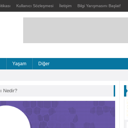
litikası
Kullanıcı Sözleşmesi
İletişim
Bilgi Yarışmasını Başlat!
i
Yaşam
Diğer
ı Nedir?