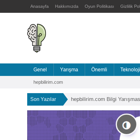
Anasayfa
Hakkımızda
Oyun Politikası
Gizlilik Po
Genel
Yarışma
Önemli
Teknoloj
hepbilirim.com
hepbilirim.com Bilgi Yarışmas
Son Yazılar